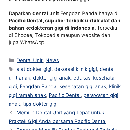
Dapatkan
dental unit
Fengdan Panda hanya di
Pacific Dental, supplier terbaik untuk alat dan
bahan kedokteran gigi di Indonesia.
Tersedia
di Shopee, Tokopedia maupun website dan
juga WhatsApp.
Dental Unit
,
News
alat dokter gigi
,
dekorasi klinik gigi
,
dental
unit anak
,
dokter gigi anak
,
edukasi kesehatan
gigi
,
Fengdan Panda
,
kesehatan gigi anak
,
klinik
gigi ramah anak
,
Pacific Dental
,
perawatan gigi
anak
,
tips dokter gigi
Memilih Dental Unit yang Tepat untuk
Praktek Gigi Anda bersama Pacific Dental