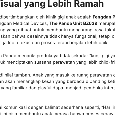
isual yang Lebih Ramah
dipertimbangkan oleh klinik gigi anak adalah
Fengdan 
ngdan Medical Devices,
The Panda Unit BZ639
merupaka
ing yang dibuat untuk membantu mengurangi rasa taku
skan bahwa desainnya tidak hanya fungsional, tetapi d
rja lebih fokus dan proses terapi berjalan lebih baik.
Panda menarik: produknya tidak sekadar “kursi gigi yan
uk menciptakan suasana perawatan yang lebih child-fri
njadi nilai tambah. Anak yang masuk ke ruang perawatan 
n akan menangkap kesan yang berbeda dibanding ketika
l yang familiar dan playful dapat menjadi pembuka inter
i komunikasi dengan kalimat sederhana seperti, “Hari in
perti ini bisa membantu anak merasa bahwa proses pera