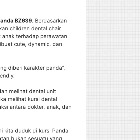
Panda BZ639
. Berdasarkan
n children dental chair
t anak terhadap perawatan
ibuat cute, dynamic, dan
g diberi karakter panda”,
endly.
dan melihat dental unit
 melihat kursi dental
aksi antara dokter, anak, dan
i kita duduk di kursi Panda
watan bukan sesuatu yang