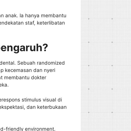
san anak. Ia hanya membantu
ndekatan staf, keterlibatan
pengaruh?
dental. Sebuah randomized
dap kecemasan dan nyeri
at membantu dokter
eka.
respons stimulus visual di
ekspektasi, dan keterbukaan
ld-friendly environment.