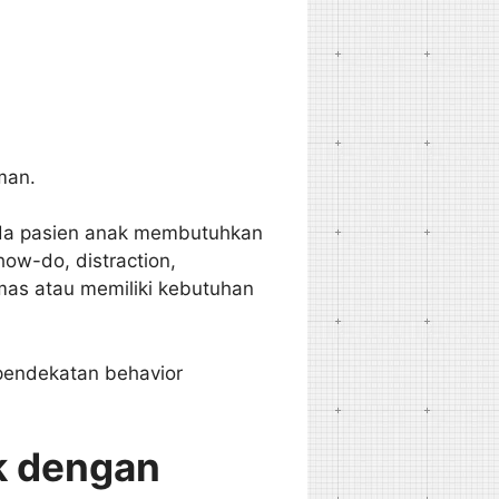
man.
ada pasien anak membutuhkan
how-do, distraction,
mas atau memiliki kebutuhan
i pendekatan behavior
k dengan